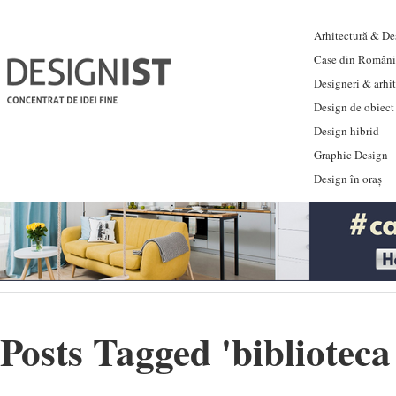
Arhitectură & Des
Case din Români
Designeri & arhi
Design de obiect
Design hibrid
Graphic Design
Design în oraș
Posts Tagged '
biblioteca