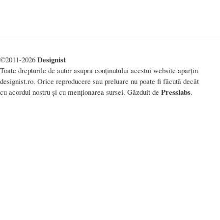
Designist
©2011-2026
Toate drepturile de autor asupra conținutului acestui website aparțin
designist.ro. Orice reproducere sau preluare nu poate fi făcută decât
Presslabs
cu acordul nostru și cu menționarea sursei. Găzduit de
.