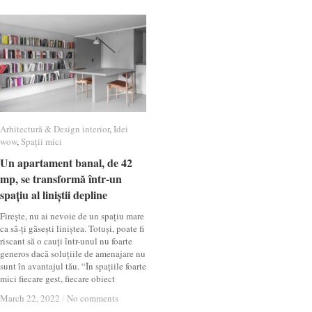
Arhitectură & Design interior
Arhitectură & Design interior
,
Idei
Idei
wow
wow
,
Spații mici
Spații mici
Un apartament banal, de 42
Un apartament banal, de 42
mp, se transformă într-un
mp, se transformă într-un
spațiu al liniștii depline
spațiu al liniștii depline
Firește, nu ai nevoie de un spațiu mare
ca să-ți găsești liniștea. Totuși, poate fi
riscant să o cauți într-unul nu foarte
generos dacă soluțiile de amenajare nu
sunt în avantajul tău. “În spațiile foarte
mici fiecare gest, fiecare obiect
March 22, 2022
March 22, 2022
/
/
No comments
No comments