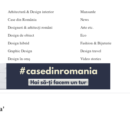
Arhitectură & Design interior
Mansarde
Case din România
News
Designeri & arhitecți români
Arte etc.
Design de obiect
Eco
Design hibrid
Fashion & Bijuterie
Graphic Design
Design travel
Design în oraș
Video stories
a
'