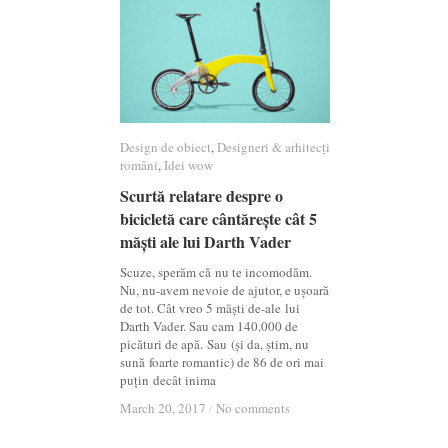
Design de obiect
Design de obiect
,
Designeri & arhitecți
Designeri & arhitecți
români
români
,
Idei wow
Idei wow
Scurtă relatare despre o
Scurtă relatare despre o
bicicletă care cântărește cât 5
bicicletă care cântărește cât 5
măști ale lui Darth Vader
măști ale lui Darth Vader
Scuze, sperăm că nu te incomodăm.
Nu, nu-avem nevoie de ajutor, e ușoară
de tot. Cât vreo 5 măști de-ale lui
Darth Vader. Sau cam 140.000 de
picături de apă. Sau (și da, știm, nu
sună foarte romantic) de 86 de ori mai
puțin decât inima
March 20, 2017
March 20, 2017
/
/
No comments
No comments