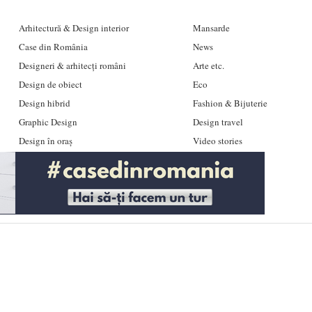
Arhitectură & Design interior
Mansarde
Case din România
News
Designeri & arhitecți români
Arte etc.
Design de obiect
Eco
Design hibrid
Fashion & Bijuterie
Graphic Design
Design travel
Design în oraș
Video stories