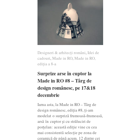
Designeri & arhitecți români
Designeri & arhitecți români
,
Idei de
Idei de
cadouri
cadouri
,
Made in RO
Made in RO
,
Made in RO,
Made in RO,
ediția a 8-a
ediția a 8-a
Surprize arse în cuptor la
Surprize arse în cuptor la
Made in RO #8 – Târg de
Made in RO #8 – Târg de
design românesc, pe 17&18
design românesc, pe 17&18
decembrie
decembrie
Iarna asta, la Made in RO – Târg de
design românesc, ediția #8, ți-am
modelat o surpriză frumoasă-frumoasă,
arsă în cuptor și cu străluciri de
porțelan: această ediție vine cu cea
mai consistentă selecție pe zona de
ceramică de până acum. 12 dintre cei