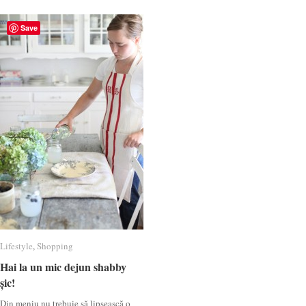
Save
Lifestyle
Lifestyle
,
Shopping
Shopping
Hai la un mic dejun shabby
Hai la un mic dejun shabby
șic!
șic!
Din meniu nu trebuie să lipsească o