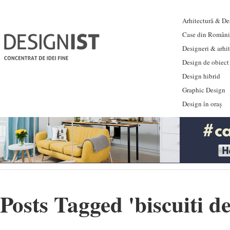
Arhitectură & Des
Case din Români
Designeri & arhi
Design de obiect
Design hibrid
Graphic Design
Design în oraș
Posts Tagged '
biscuiti d