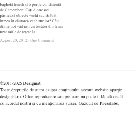
baghetă french şi o porţie consistentă
de Camembert. Câţi dintre noi
păstrează obiecte vechi sau străbat
lumea în căutarea vechiturilor? Câţi
dintre noi văd într-un tocător din lemn
uzat miile de reţete la
August 20, 2012
August 20, 2012
/
/
One Comment
One Comment
Designist
©2011-2026
Toate drepturile de autor asupra conținutului acestui website aparțin
designist.ro. Orice reproducere sau preluare nu poate fi făcută decât
Presslabs
cu acordul nostru și cu menționarea sursei. Găzduit de
.