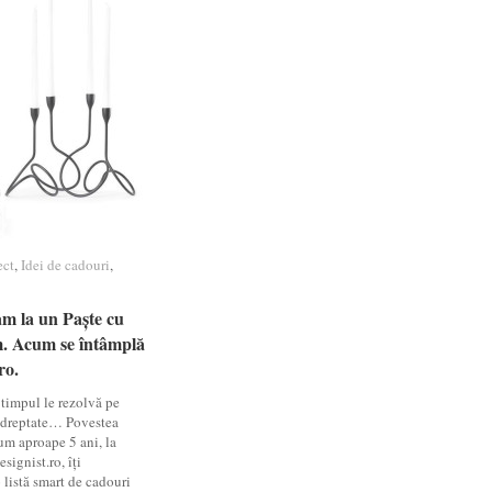
ect
ect
,
Idei de cadouri
Idei de cadouri
,
m la un Paște cu
m la un Paște cu
. Acum se întâmplă
. Acum se întâmplă
ro.
ro.
timpul le rezolvă pe
e dreptate… Povestea
um aproape 5 ani, la
signist.ro, îți
listă smart de cadouri