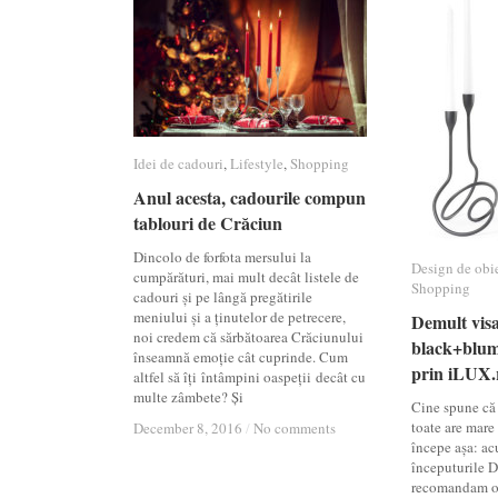
Idei de cadouri
Idei de cadouri
,
Lifestyle
Lifestyle
,
Shopping
Shopping
Anul acesta, cadourile compun
Anul acesta, cadourile compun
tablouri de Crăciun
tablouri de Crăciun
Dincolo de forfota mersului la
Design de obi
Design de obi
cumpărături, mai mult decât listele de
Shopping
Shopping
cadouri și pe lângă pregătirile
meniului și a ținutelor de petrecere,
Demult visa
Demult visa
noi credem că sărbătoarea Crăciunului
black+blum
black+blum
înseamnă emoție cât cuprinde. Cum
prin iLUX.
prin iLUX.
altfel să îți întâmpini oaspeții decât cu
multe zâmbete? Și
Cine spune că 
toate are mar
December 8, 2016
December 8, 2016
/
/
No comments
No comments
începe așa: ac
începuturile De
recomandam o 