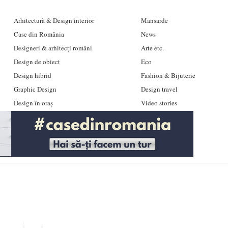
Arhitectură & Design interior
Mansarde
Case din România
News
Designeri & arhitecți români
Arte etc.
Design de obiect
Eco
Design hibrid
Fashion & Bijuterie
Graphic Design
Design travel
Design în oraș
Video stories