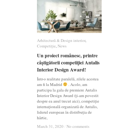
Arhitectură & Design interior
Arhitectură & Design interior
,
Competiție
Competiție
,
News
News
Un proiect românesc, printre
Un proiect românesc, printre
câștigătorii competiției Antalis
câștigătorii competiției Antalis
Interior Design Award!
Interior Design Award!
Într-o realitate paralelă, zilele acestea
am fi la Madrid
. Acolo, am
participa la gala de premiere Antalis
Interior Design Award (ți-am povestit
despre ea anul trecut aici), competiție
internațională organizată de Antalis,
liderul european în distribuția de
hârtie,
March 31, 2020
March 31, 2020
/
/
No comments
No comments