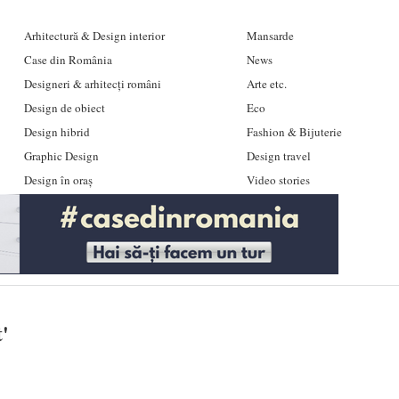
Arhitectură & Design interior
Mansarde
Case din România
News
Designeri & arhitecți români
Arte etc.
Design de obiect
Eco
Design hibrid
Fashion & Bijuterie
Graphic Design
Design travel
Design în oraș
Video stories
t
'