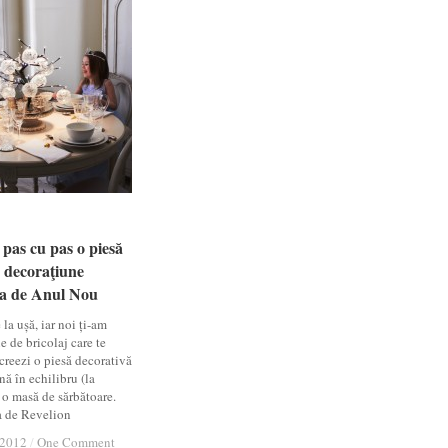
pas cu pas o piesă
pas cu pas o piesă
a decoraţiune
a decoraţiune
a de Anul Nou
a de Anul Nou
la ușă, iar noi ți-am
ie de bricolaj care te
creezi o piesă decorativă
nă în echilibru (la
e) o masă de sărbătoare.
 de Revelion
 2012
 2012
/
/
One Comment
One Comment