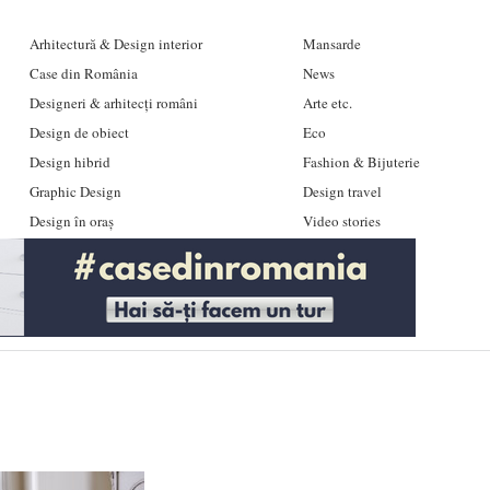
Arhitectură & Design interior
Mansarde
Case din România
News
Designeri & arhitecți români
Arte etc.
Design de obiect
Eco
Design hibrid
Fashion & Bijuterie
Graphic Design
Design travel
Design în oraș
Video stories