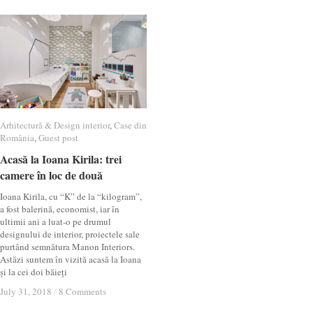
Arhitectură & Design interior
Arhitectură & Design interior
,
Case din
Case din
România
România
,
Guest post
Guest post
Acasă la Ioana Kirila: trei
Acasă la Ioana Kirila: trei
camere în loc de două
camere în loc de două
Ioana Kirila, cu “K” de la “kilogram”,
a fost balerină, economist, iar în
ultimii ani a luat-o pe drumul
designului de interior, proiectele sale
purtând semnătura Manon Interiors.
Astăzi suntem în vizită acasă la Ioana
și la cei doi băieți
July 31, 2018
July 31, 2018
/
/
8 Comments
8 Comments