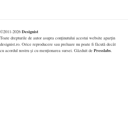
Designist
©2011-2026
Toate drepturile de autor asupra conținutului acestui website aparțin
designist.ro. Orice reproducere sau preluare nu poate fi făcută decât
Presslabs
cu acordul nostru și cu menționarea sursei. Găzduit de
.