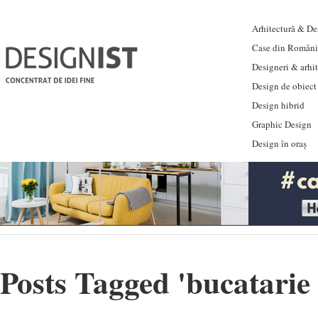
Arhitectură & Des
Case din Români
Designeri & arhi
Design de obiect
Design hibrid
Graphic Design
Design în oraș
Posts Tagged '
bucatarie