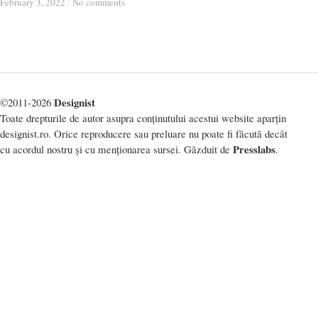
February 3, 2022
February 3, 2022
/
/
No comments
No comments
Designist
©2011-2026
Toate drepturile de autor asupra conținutului acestui website aparțin
designist.ro. Orice reproducere sau preluare nu poate fi făcută decât
Presslabs
cu acordul nostru și cu menționarea sursei. Găzduit de
.