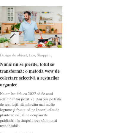
Design de obiect
Design de obiect
,
Eco
Eco
,
Shopping
Shopping
Nimic nu se pierde, totul se
Nimic nu se pierde, totul se
transformă: o metodă wow de
transformă: o metodă wow de
colectare selectivă a resturilor
colectare selectivă a resturilor
organice
organice
Ne-am hotărât ca 2022 să fie anul
schimbărilor pozitive. Am pus pe lista
de rezoluții: să mâncăm mai multe
legume și fructe, să ne înconjurăm de
plante acasă, să ne ocupăm de
grădinărit în timpul liber, să fim mai
responsabili