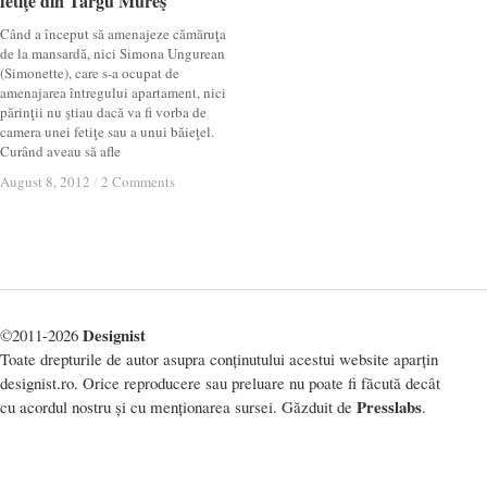
fetiţe din Târgu Mureş
fetiţe din Târgu Mureş
Când a început să amenajeze cămăruţa
de la mansardă, nici Simona Ungurean
(Simonette), care s-a ocupat de
amenajarea întregului apartament, nici
părinţii nu ştiau dacă va fi vorba de
camera unei fetiţe sau a unui băieţel.
Curând aveau să afle
August 8, 2012
August 8, 2012
/
/
2 Comments
2 Comments
Designist
©2011-2026
Toate drepturile de autor asupra conținutului acestui website aparțin
designist.ro. Orice reproducere sau preluare nu poate fi făcută decât
Presslabs
cu acordul nostru și cu menționarea sursei. Găzduit de
.