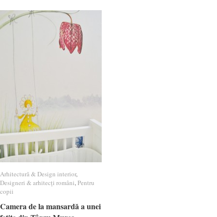
Arhitectură & Design interior
Arhitectură & Design interior
,
Designeri & arhitecți români
Designeri & arhitecți români
,
Pentru
Pentru
copii
copii
Camera de la mansardă a unei
Camera de la mansardă a unei