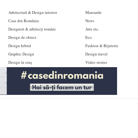
Arhitectură & Design interior
Mansarde
Case din România
News
Designeri & arhitecți români
Arte etc.
Design de obiect
Eco
Design hibrid
Fashion & Bijuterie
Graphic Design
Design travel
Design în oraș
Video stories