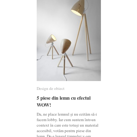
Design de obiect
Design de obiect
5 piese din lemn cu efectul
5 piese din lemn cu efectul
WOW!
WOW!
Da, ne place lemnul și nu ezităm să-i
facem lobby. Iar cum suntem într-un
context în care este totuși un material
accesibil, votăm pentru piese din
lemn. De-a lungul timpului v-am