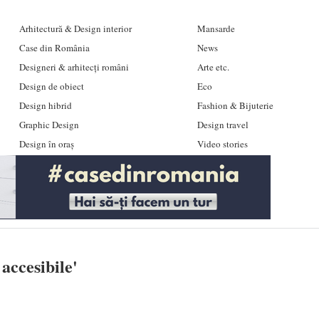
Arhitectură & Design interior
Mansarde
Case din România
News
Designeri & arhitecți români
Arte etc.
Design de obiect
Eco
Design hibrid
Fashion & Bijuterie
Graphic Design
Design travel
Design în oraș
Video stories
accesibile
'