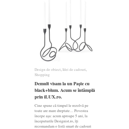
Design de obiect
Design de obiect
,
Idei de cadouri
Idei de cadouri
,
Shopping
Shopping
Demult visam la un Paște cu
Demult visam la un Paște cu
black+blum. Acum se întâmplă
black+blum. Acum se întâmplă
prin iLUX.ro.
prin iLUX.ro.
Cine spune că timpul le rezolvă pe
toate are mare dreptate… Povestea
începe așa: acum aproape 5 ani, la
începuturile Designist.ro, îți
recomandam o listă smart de cadouri