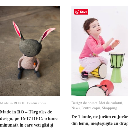
Save
Design de obiect
Design de obiect
,
Idei de cadouri
Idei de cadouri
,
Made in RO #10
Made in RO #10
,
Pentru copii
Pentru copii
News
News
,
Pentru copii
Pentru copii
,
Shopping
Shopping
Made in RO – Târg ales de
Made in RO – Târg ales de
De 1 iunie, ne jucăm cu jucăr
De 1 iunie, ne jucăm cu jucăr
design, pe 16-17 DEC: o lume
design, pe 16-17 DEC: o lume
din lemn, meșteșugite cu dra
din lemn, meșteșugite cu dra
minunată în care veți găsi și
minunată în care veți găsi și