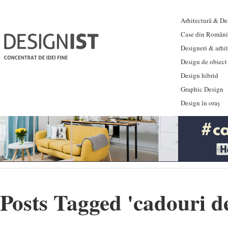
Arhitectură & Des
Case din Români
Designeri & arhi
Design de obiect
Design hibrid
Graphic Design
Design în oraș
Posts Tagged '
cadouri d