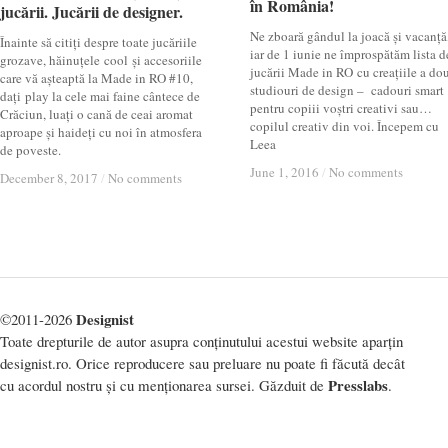
în România!
în România!
jucării. Jucării de designer.
jucării. Jucării de designer.
Ne zboară gândul la joacă și vacanță
Înainte să citiți despre toate jucăriile
iar de 1 iunie ne împrospătăm lista d
grozave, hăinuțele cool și accesoriile
jucării Made in RO cu creațiile a do
care vă așteaptă la Made in RO #10,
studiouri de design – cadouri smart
dați play la cele mai faine cântece de
pentru copiii voștri creativi sau…
Crăciun, luați o cană de ceai aromat
copilul creativ din voi. Începem cu
aproape și haideți cu noi în atmosfera
Leea
de poveste.
June 1, 2016
June 1, 2016
/
/
No comments
No comments
December 8, 2017
December 8, 2017
/
/
No comments
No comments
Designist
©2011-2026
Toate drepturile de autor asupra conținutului acestui website aparțin
designist.ro. Orice reproducere sau preluare nu poate fi făcută decât
Presslabs
cu acordul nostru și cu menționarea sursei. Găzduit de
.