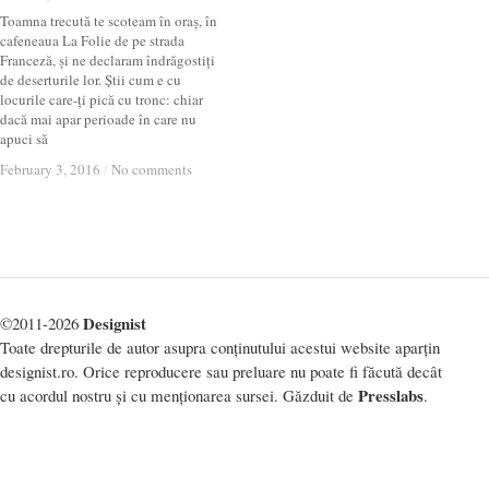
Toamna trecută te scoteam în oraș, în
cafeneaua La Folie de pe strada
Franceză, și ne declaram îndrăgostiți
de deserturile lor. Știi cum e cu
locurile care-ți pică cu tronc: chiar
dacă mai apar perioade în care nu
apuci să
February 3, 2016
February 3, 2016
/
/
No comments
No comments
Designist
©2011-2026
Toate drepturile de autor asupra conținutului acestui website aparțin
designist.ro. Orice reproducere sau preluare nu poate fi făcută decât
Presslabs
cu acordul nostru și cu menționarea sursei. Găzduit de
.