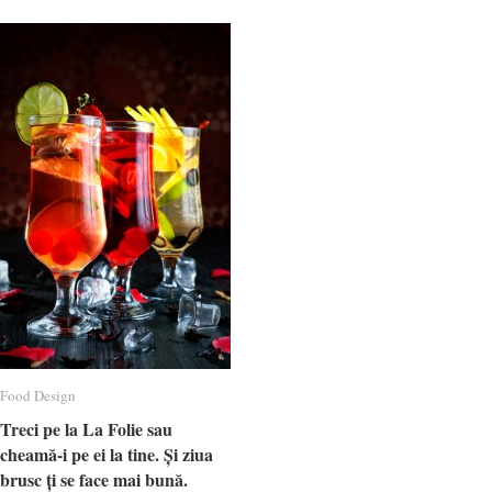
Food Design
Food Design
Treci pe la La Folie sau
Treci pe la La Folie sau
cheamă-i pe ei la tine. Și ziua
cheamă-i pe ei la tine. Și ziua
brusc ți se face mai bună.
brusc ți se face mai bună.