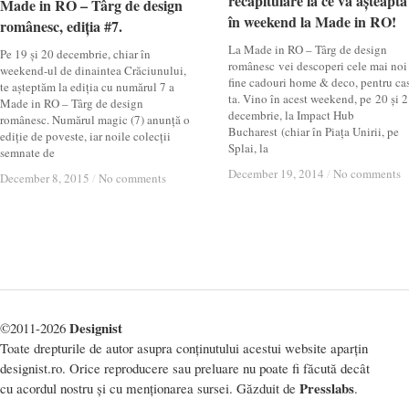
recapitulare la ce vă așteaptă
recapitulare la ce vă așteaptă
Made in RO – Târg de design
Made in RO – Târg de design
în weekend la Made in RO!
în weekend la Made in RO!
românesc, ediția #7.
românesc, ediția #7.
La Made in RO – Târg de design
Pe 19 și 20 decembrie, chiar în
românesc vei descoperi cele mai noi 
weekend-ul de dinaintea Crăciunului,
fine cadouri home & deco, pentru ca
te așteptăm la ediția cu numărul 7 a
ta. Vino în acest weekend, pe 20 și 
Made in RO – Târg de design
decembrie, la Impact Hub
românesc. Numărul magic (7) anunță o
Bucharest (chiar în Piața Unirii, pe
ediție de poveste, iar noile colecții
Splai, la
semnate de
December 19, 2014
December 19, 2014
/
/
No comments
No comments
December 8, 2015
December 8, 2015
/
/
No comments
No comments
Designist
©2011-2026
Toate drepturile de autor asupra conținutului acestui website aparțin
designist.ro. Orice reproducere sau preluare nu poate fi făcută decât
Presslabs
cu acordul nostru și cu menționarea sursei. Găzduit de
.