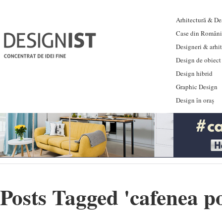
Arhitectură & Des
Case din Români
Designeri & arhi
Design de obiect
Design hibrid
Graphic Design
Design în oraș
Posts Tagged '
cafenea p