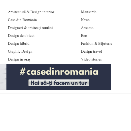
Arhitectură & Design interior
Mansarde
Case din România
News
Designeri & arhitecți români
Arte etc.
Design de obiect
Eco
Design hibrid
Fashion & Bijuterie
Graphic Design
Design travel
Design în oraș
Video stories