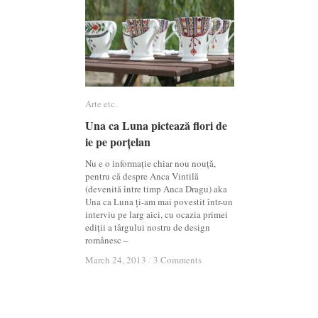
Arte etc.
Arte etc.
Una ca Luna pictează flori de
Una ca Luna pictează flori de
ie pe porțelan
ie pe porțelan
Nu e o informație chiar nou nouță,
pentru că despre Anca Vintilă
(devenită între timp Anca Dragu) aka
Una ca Luna ți-am mai povestit într-un
interviu pe larg aici, cu ocazia primei
ediții a târgului nostru de design
românesc –
March 24, 2013
March 24, 2013
/
/
3 Comments
3 Comments