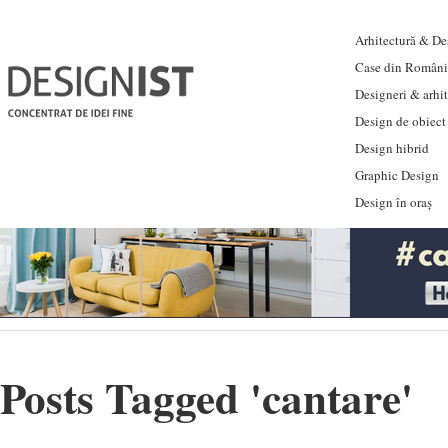
Arhitectură & Des
Case din Români
Designeri & arhi
Design de obiect
Design hibrid
Graphic Design
Design în oraș
Posts Tagged '
cantare
'