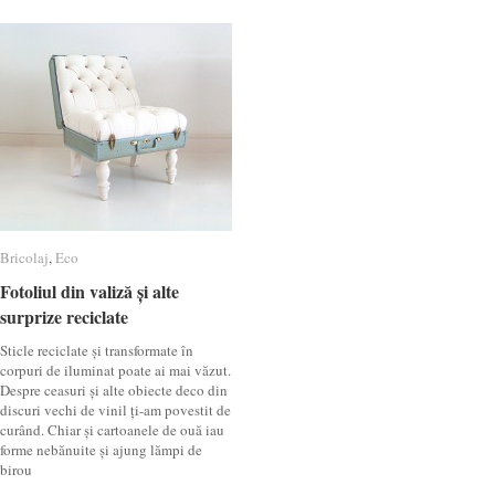
Bricolaj
Bricolaj
,
Eco
Eco
Fotoliul din valiză și alte
Fotoliul din valiză și alte
surprize reciclate
surprize reciclate
Sticle reciclate și transformate în
corpuri de iluminat poate ai mai văzut.
Despre ceasuri și alte obiecte deco din
discuri vechi de vinil ți-am povestit de
curând. Chiar și cartoanele de ouă iau
forme nebănuite și ajung lămpi de
birou