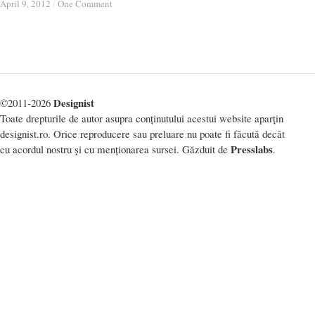
April 9, 2012
April 9, 2012
/
/
One Comment
One Comment
Designist
©2011-2026
Toate drepturile de autor asupra conținutului acestui website aparțin
designist.ro. Orice reproducere sau preluare nu poate fi făcută decât
Presslabs
cu acordul nostru și cu menționarea sursei. Găzduit de
.