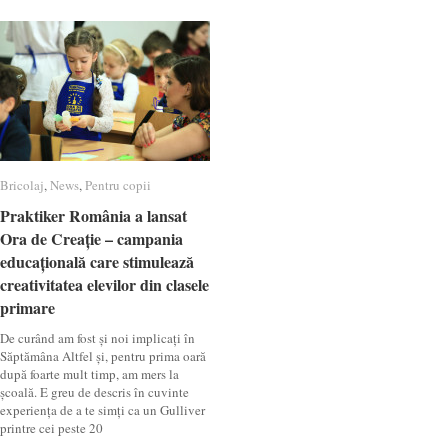
Bricolaj
Bricolaj
,
News
News
,
Pentru copii
Pentru copii
Praktiker România a lansat
Praktiker România a lansat
Ora de Creație – campania
Ora de Creație – campania
educațională care stimulează
educațională care stimulează
creativitatea elevilor din clasele
creativitatea elevilor din clasele
primare
primare
De curând am fost și noi implicați în
Săptămâna Altfel și, pentru prima oară
după foarte mult timp, am mers la
școală. E greu de descris în cuvinte
experiența de a te simți ca un Gulliver
printre cei peste 20