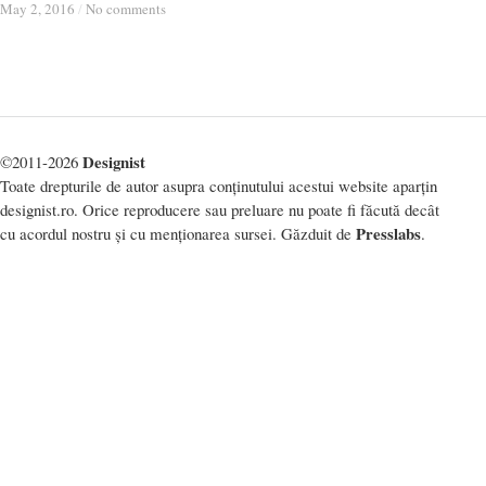
May 2, 2016
May 2, 2016
/
/
No comments
No comments
Designist
©2011-2026
Toate drepturile de autor asupra conținutului acestui website aparțin
designist.ro. Orice reproducere sau preluare nu poate fi făcută decât
Presslabs
cu acordul nostru și cu menționarea sursei. Găzduit de
.