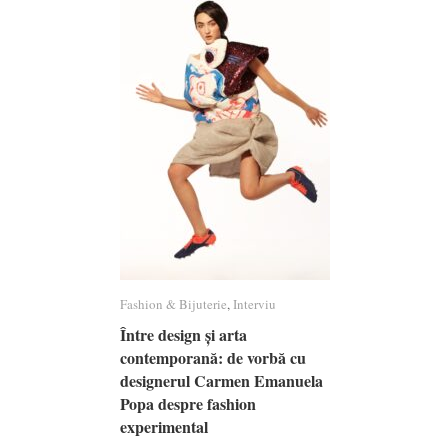
Fashion & Bijuterie
Fashion & Bijuterie
,
Interviu
Interviu
Între design și arta
Între design și arta
contemporană: de vorbă cu
contemporană: de vorbă cu
designerul Carmen Emanuela
designerul Carmen Emanuela
Popa despre fashion
Popa despre fashion
experimental
experimental