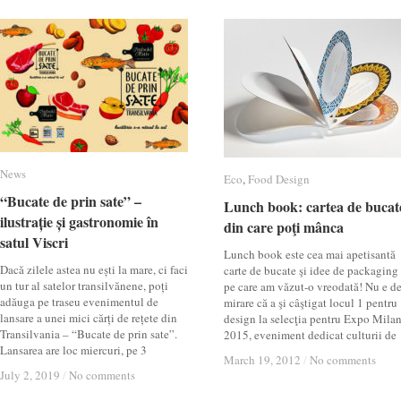
News
News
Eco
Eco
,
Food Design
Food Design
“Bucate de prin sate” –
“Bucate de prin sate” –
Lunch book: cartea de bucat
Lunch book: cartea de bucat
ilustrație și gastronomie în
ilustrație și gastronomie în
din care poţi mânca
din care poţi mânca
satul Viscri
satul Viscri
Lunch book este cea mai apetisantă
Dacă zilele astea nu ești la mare, ci faci
carte de bucate şi idee de packaging
un tur al satelor transilvănene, poți
pe care am văzut-o vreodată! Nu e d
adăuga pe traseu evenimentul de
mirare că a şi câştigat locul 1 pentru
lansare a unei mici cărți de rețete din
design la selecţia pentru Expo Mila
Transilvania – “Bucate de prin sate”.
2015, eveniment dedicat culturii de
Lansarea are loc miercuri, pe 3
March 19, 2012
March 19, 2012
/
/
No comments
No comments
July 2, 2019
July 2, 2019
/
/
No comments
No comments