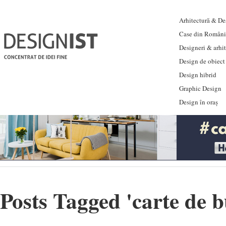
Arhitectură & Des
Case din Români
Designeri & arhi
Design de obiect
Design hibrid
Graphic Design
Design în oraș
Posts Tagged '
carte de 