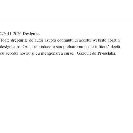
Designist
©2011-2026
Toate drepturile de autor asupra conținutului acestui website aparțin
designist.ro. Orice reproducere sau preluare nu poate fi făcută decât
Presslabs
cu acordul nostru și cu menționarea sursei. Găzduit de
.