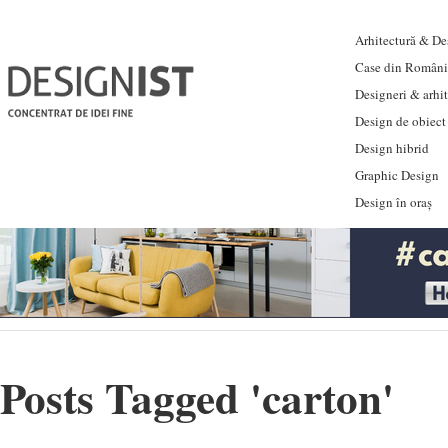
Arhitectură & Des
Case din Români
Designeri & arhi
Design de obiect
Design hibrid
Graphic Design
Design în oraș
Posts Tagged '
carton
'