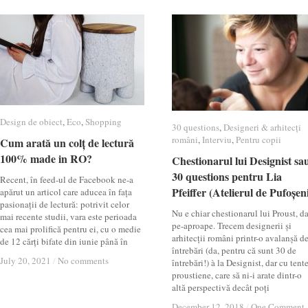
Design de obiect
Design de obiect
,
Eco
Eco
,
Shopping
Shopping
30 questions
30 questions
,
Designeri & arhitecți
Designeri & arhitecți
români
români
,
Interviu
Interviu
,
Pentru copii
Pentru copii
Cum arată un colț de lectură
Cum arată un colț de lectură
100% made in RO?
100% made in RO?
Chestionarul lui Designist sa
Chestionarul lui Designist sa
30 questions pentru Lia
30 questions pentru Lia
Recent, în feed-ul de Facebook ne-a
Pfeiffer (Atelierul de Pufoșeni
Pfeiffer (Atelierul de Pufoșeni
apărut un articol care aducea în fața
pasionații de lectură: potrivit celor
Nu e chiar chestionarul lui Proust, da
mai recente studii, vara este perioada
pe-aproape. Trecem designerii și
cea mai prolifică pentru ei, cu o medie
arhitecții români printr-o avalanșă d
de 12 cărți bifate din iunie până în
întrebări (da, pentru că sunt 30 de
July 20, 2021
July 20, 2021
/
/
No comments
No comments
întrebări!) à la Designist, dar cu tent
proustiene, care să ni-i arate dintr-o
altă perspectivă decât poți
December 12, 2018
December 12, 2018
/
/
One Comment
One Comment