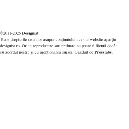
Designist
©2011-2026
Toate drepturile de autor asupra conținutului acestui website aparțin
designist.ro. Orice reproducere sau preluare nu poate fi făcută decât
Presslabs
cu acordul nostru și cu menționarea sursei. Găzduit de
.