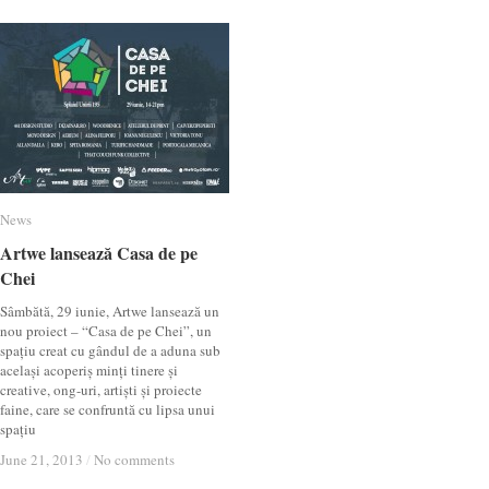
News
News
Artwe lansează Casa de pe
Artwe lansează Casa de pe
Chei
Chei
Sâmbătă, 29 iunie, Artwe lansează un
nou proiect – “Casa de pe Chei”, un
spațiu creat cu gândul de a aduna sub
același acoperiș minți tinere și
creative, ong-uri, artiști și proiecte
faine, care se confruntă cu lipsa unui
spațiu
June 21, 2013
June 21, 2013
/
/
No comments
No comments