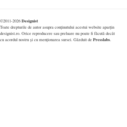
Designist
©2011-2026
Toate drepturile de autor asupra conținutului acestui website aparțin
designist.ro. Orice reproducere sau preluare nu poate fi făcută decât
Presslabs
cu acordul nostru și cu menționarea sursei. Găzduit de
.