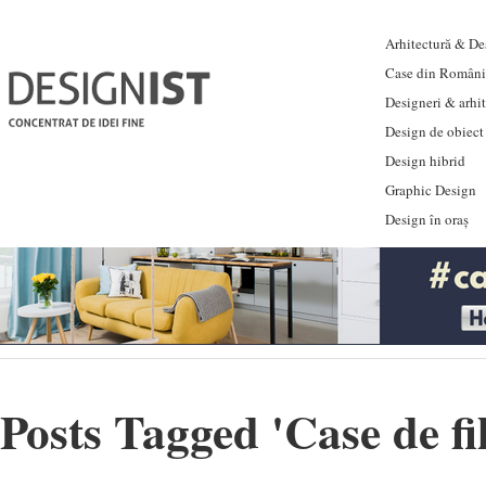
Arhitectură & Des
Case din Români
Designeri & arhi
Design de obiect
Design hibrid
Graphic Design
Design în oraș
Posts Tagged '
Case de f