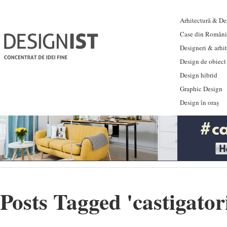
Arhitectură & Des
Case din Români
Designeri & arhi
Design de obiect
Design hibrid
Graphic Design
Design în oraș
Posts Tagged '
castigator