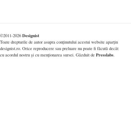
Designist
©2011-2026
Toate drepturile de autor asupra conținutului acestui website aparțin
designist.ro. Orice reproducere sau preluare nu poate fi făcută decât
Presslabs
cu acordul nostru și cu menționarea sursei. Găzduit de
.