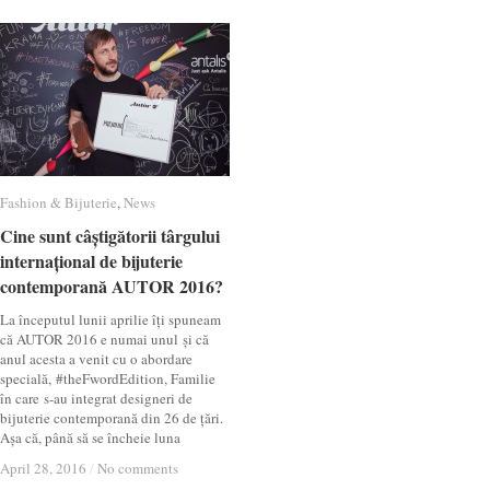
Fashion & Bijuterie
Fashion & Bijuterie
,
News
News
Cine sunt câștigătorii târgului
Cine sunt câștigătorii târgului
internațional de bijuterie
internațional de bijuterie
contemporană AUTOR 2016?
contemporană AUTOR 2016?
La începutul lunii aprilie îți spuneam
că AUTOR 2016 e numai unul și că
anul acesta a venit cu o abordare
specială, #theFwordEdition, Familie
în care s-au integrat designeri de
bijuterie contemporană din 26 de țări.
Așa că, până să se încheie luna
April 28, 2016
April 28, 2016
/
/
No comments
No comments