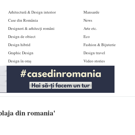
Arhitectură & Design interior
Mansarde
Case din România
News
Designeri & arhitecți români
Arte etc.
Design de obiect
Eco
Design hibrid
Fashion & Bijuterie
Graphic Design
Design travel
Design în oraș
Video stories
plaja din romania
'