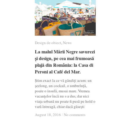
Design de obiect
Design de obiect
,
News
News
La malul Mării Negre savurezi
La malul Mării Negre savurezi
și design, pe cea mai frumoasă
și design, pe cea mai frumoasă
plajă din România: la Casa di
plajă din România: la Casa di
Peroni al Café del Mar.
Peroni al Café del Mar.
Știm exact la ce vă gândiți acum: un
șezlong, un cockail, o umbreluță,
poate o insulă, musai mare. Vremea
vacanțelor încă nu s-a dus, dar nici
viața urbană nu poate fi pusă pe hold o
vară întreagă, chiar dacă găsești
August 18, 2016
August 18, 2016
/
/
No comments
No comments