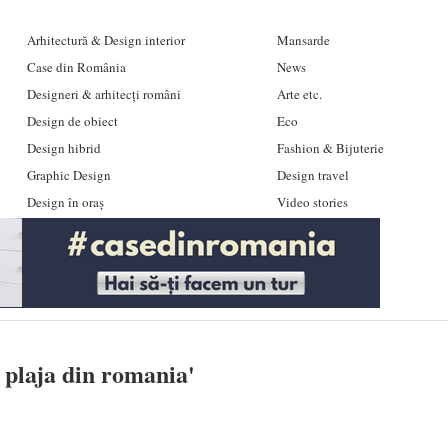
Arhitectură & Design interior
Mansarde
Case din România
News
Designeri & arhitecți români
Arte etc.
Design de obiect
Eco
Design hibrid
Fashion & Bijuterie
Graphic Design
Design travel
Design în oraș
Video stories
 plaja din romania
'