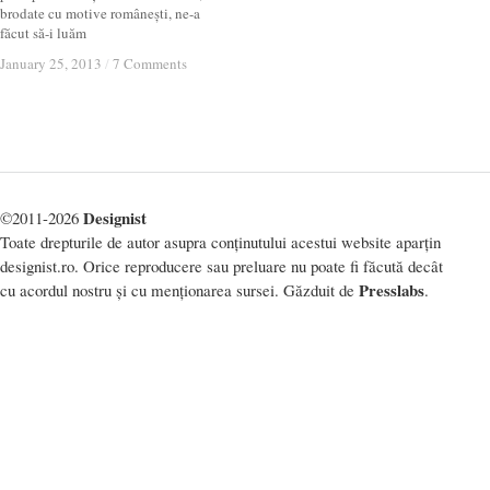
brodate cu motive românești, ne-a
făcut să-i luăm
January 25, 2013
January 25, 2013
/
/
7 Comments
7 Comments
Designist
©2011-2026
Toate drepturile de autor asupra conținutului acestui website aparțin
designist.ro. Orice reproducere sau preluare nu poate fi făcută decât
Presslabs
cu acordul nostru și cu menționarea sursei. Găzduit de
.