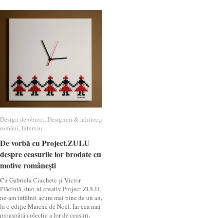
Design de obiect
Design de obiect
,
Designeri & arhitecți
Designeri & arhitecți
români
români
,
Interviu
Interviu
De vorbă cu Project.ZULU
De vorbă cu Project.ZULU
despre ceasurile lor brodate cu
despre ceasurile lor brodate cu
motive românești
motive românești
Cu Gabriela Ciuchete și Victor
Plăcintă, duo-ul creativ Project.ZULU,
ne-am întâlnit acum mai bine de un an,
la o ediție Marché de Noël. Iar cea mai
proaspătă colecție a lor de ceasuri,