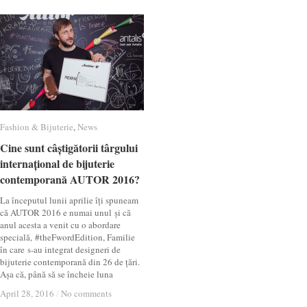
Fashion & Bijuterie
Fashion & Bijuterie
,
News
News
Cine sunt câștigătorii târgului
Cine sunt câștigătorii târgului
internațional de bijuterie
internațional de bijuterie
contemporană AUTOR 2016?
contemporană AUTOR 2016?
La începutul lunii aprilie îți spuneam
că AUTOR 2016 e numai unul și că
anul acesta a venit cu o abordare
specială, #theFwordEdition, Familie
în care s-au integrat designeri de
bijuterie contemporană din 26 de țări.
Așa că, până să se încheie luna
April 28, 2016
April 28, 2016
/
/
No comments
No comments