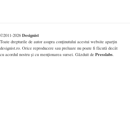
Designist
©2011-2026
Toate drepturile de autor asupra conținutului acestui website aparțin
designist.ro. Orice reproducere sau preluare nu poate fi făcută decât
Presslabs
cu acordul nostru și cu menționarea sursei. Găzduit de
.