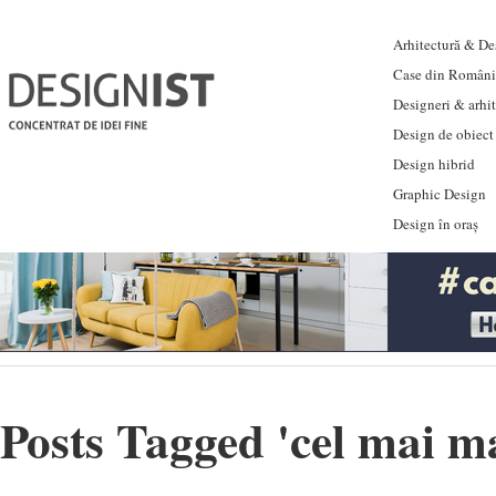
Arhitectură & Des
Case din Români
Designeri & arhi
Design de obiect
Design hibrid
Graphic Design
Design în oraș
Posts Tagged '
cel mai ma