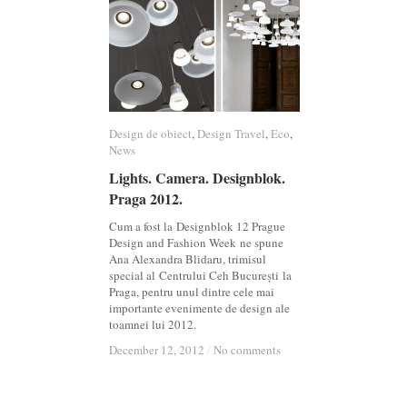
Design de obiect
Design de obiect
,
Design Travel
Design Travel
,
Eco
Eco
,
News
News
Lights. Camera. Designblok.
Lights. Camera. Designblok.
Praga 2012.
Praga 2012.
Cum a fost la Designblok 12 Prague
Design and Fashion Week ne spune
Ana Alexandra Blidaru, trimisul
special al Centrului Ceh București la
Praga, pentru unul dintre cele mai
importante evenimente de design ale
toamnei lui 2012.
December 12, 2012
December 12, 2012
/
/
No comments
No comments