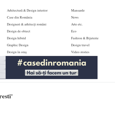
Arhitectură & Design interior
Mansarde
Case din România
News
Designeri & arhitecți români
Arte etc.
Design de obiect
Eco
Design hibrid
Fashion & Bijuterie
Graphic Design
Design travel
Design în oraș
Video stories
esti
'