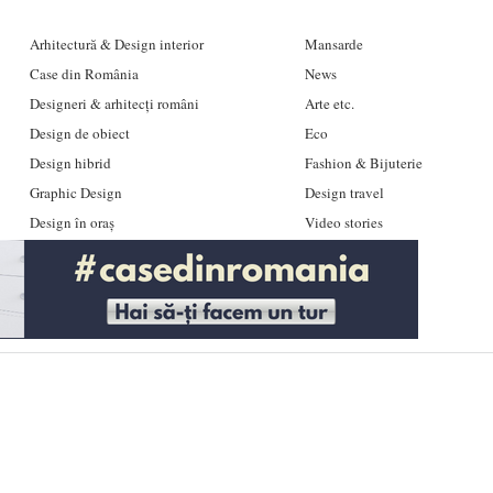
Arhitectură & Design interior
Mansarde
Case din România
News
Designeri & arhitecți români
Arte etc.
Design de obiect
Eco
Design hibrid
Fashion & Bijuterie
Graphic Design
Design travel
Design în oraș
Video stories