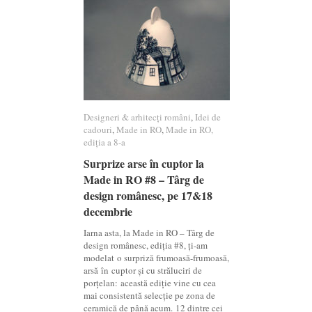
Designeri & arhitecți români
Designeri & arhitecți români
,
Idei de
Idei de
cadouri
cadouri
,
Made in RO
Made in RO
,
Made in RO,
Made in RO,
ediția a 8-a
ediția a 8-a
Surprize arse în cuptor la
Surprize arse în cuptor la
Made in RO #8 – Târg de
Made in RO #8 – Târg de
design românesc, pe 17&18
design românesc, pe 17&18
decembrie
decembrie
Iarna asta, la Made in RO – Târg de
design românesc, ediția #8, ți-am
modelat o surpriză frumoasă-frumoasă,
arsă în cuptor și cu străluciri de
porțelan: această ediție vine cu cea
mai consistentă selecție pe zona de
ceramică de până acum. 12 dintre cei