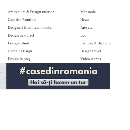
Arhitectură & Design interior
Mansarde
Case din România
News
Designeri & arhitecți români
Arte etc.
Design de obiect
Eco
Design hibrid
Fashion & Bijuterie
Graphic Design
Design travel
Design în oraș
Video stories