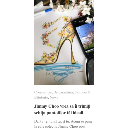
Competiție
Competiție
,
De carantină
De carantină
,
Fashion &
Fashion &
Bijuterie
Bijuterie
,
News
News
Jimmy Choo vrea să îi trimiți
Jimmy Choo vrea să îi trimiți
schița pantofilor tăi ideali
schița pantofilor tăi ideali
Da, tu! Și tu, și tu, și tu. Acum se pune
la cale colecția Jimmy Choo post