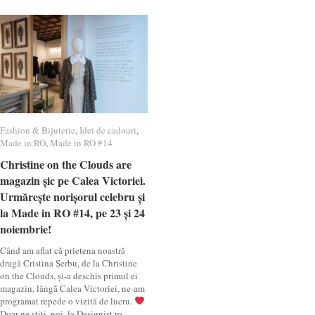
Fashion & Bijuterie
Fashion & Bijuterie
,
Idei de cadouri
Idei de cadouri
,
Made in RO
Made in RO
,
Made in RO #14
Made in RO #14
Christine on the Clouds are
Christine on the Clouds are
magazin șic pe Calea Victoriei.
magazin șic pe Calea Victoriei.
Urmărește norișorul celebru și
Urmărește norișorul celebru și
la Made in RO #14, pe 23 și 24
la Made in RO #14, pe 23 și 24
noiembrie!
noiembrie!
Când am aflat că prietena noastră
dragă Cristina Șerbu, de la Christine
on the Clouds, și-a deschis primul ei
magazin, lângă Calea Victoriei, ne-am
programat repede o vizită de lucru.
Doar ne știți, noi, la Designist.ro,