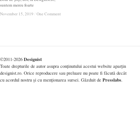
suntem mereu foarte
November 15, 2019
November 15, 2019
/
/
One Comment
One Comment
Designist
©2011-2026
Toate drepturile de autor asupra conținutului acestui website aparțin
designist.ro. Orice reproducere sau preluare nu poate fi făcută decât
Presslabs
cu acordul nostru și cu menționarea sursei. Găzduit de
.