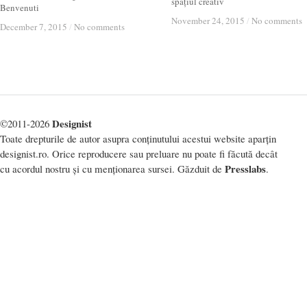
spațiul creativ
Benvenuti
November 24, 2015
November 24, 2015
/
/
No comments
No comments
December 7, 2015
December 7, 2015
/
/
No comments
No comments
Designist
©2011-2026
Toate drepturile de autor asupra conținutului acestui website aparțin
designist.ro. Orice reproducere sau preluare nu poate fi făcută decât
Presslabs
cu acordul nostru și cu menționarea sursei. Găzduit de
.