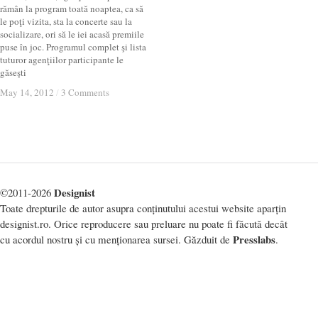
rămân la program toată noaptea, ca să
le poţi vizita, sta la concerte sau la
socializare, ori să le iei acasă premiile
puse în joc. Programul complet şi lista
tuturor agenţiilor participante le
găseşti
May 14, 2012
May 14, 2012
/
/
3 Comments
3 Comments
Designist
©2011-2026
Toate drepturile de autor asupra conținutului acestui website aparțin
designist.ro. Orice reproducere sau preluare nu poate fi făcută decât
Presslabs
cu acordul nostru și cu menționarea sursei. Găzduit de
.