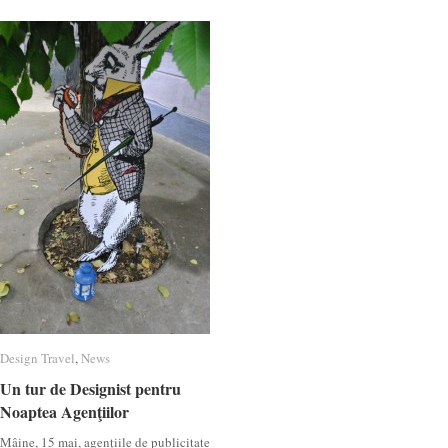
Design Travel
Design Travel
,
News
News
Un tur de Designist pentru
Un tur de Designist pentru
Noaptea Agenţiilor
Noaptea Agenţiilor
Mâine, 15 mai, agenţiile de publicitate