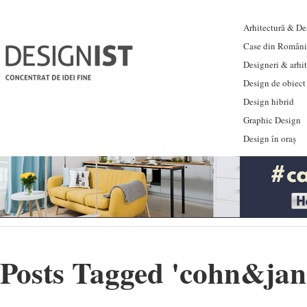
Arhitectură & Des
Case din Români
Designeri & arhi
Design de obiect
Design hibrid
Graphic Design
Design în oraș
Posts Tagged '
cohn&jan