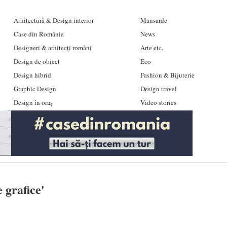
Arhitectură & Design interior
Mansarde
Case din România
News
Designeri & arhitecți români
Arte etc.
Design de obiect
Eco
Design hibrid
Fashion & Bijuterie
Graphic Design
Design travel
Design în oraș
Video stories
 grafice
'