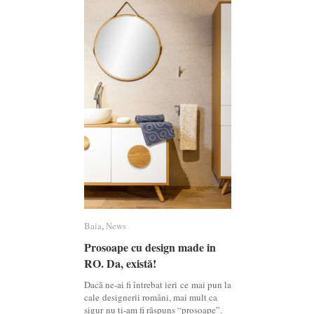
Baia
Baia
,
News
News
Prosoape cu design made in
Prosoape cu design made in
RO. Da, există!
RO. Da, există!
Dacă ne-ai fi întrebat ieri ce mai pun la
cale designerii români, mai mult ca
sigur nu ți-am fi răspuns “prosoape”.