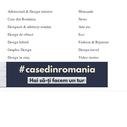
Arhitectură & Design interior
Mansarde
Case din România
News
Designeri & arhitecți români
Arte etc.
Design de obiect
Eco
Design hibrid
Fashion & Bijuterie
Graphic Design
Design travel
Design în oraș
Video stories