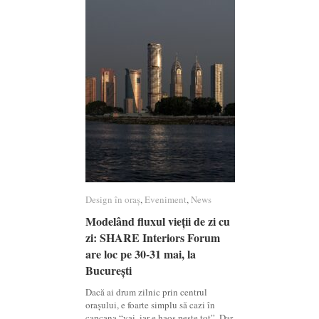
Design în oraș
Design în oraș
,
Eveniment
Eveniment
,
News
News
Modelând fluxul vieții de zi cu
Modelând fluxul vieții de zi cu
zi: SHARE Interiors Forum
zi: SHARE Interiors Forum
are loc pe 30-31 mai, la
are loc pe 30-31 mai, la
București
București
Dacă ai drum zilnic prin centrul
orașului, e foarte simplu să cazi în
capcana “vai, iar e haos peste tot”. Dar