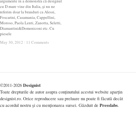
argumente în a demonstra că designul
cu D mare vine din Italia, şi nu ne
referim doar la branduri ca Alessi,
Foscarini, Casamania, Cappellini,
Moroso, Paola Lenti, Zanotta, Seletti,
Diamantini&Domeniconi etc. Cu
piesele
May 30, 2012
May 30, 2012
/
/
11 Comments
11 Comments
Designist
©2011-2026
Toate drepturile de autor asupra conținutului acestui website aparțin
designist.ro. Orice reproducere sau preluare nu poate fi făcută decât
Presslabs
cu acordul nostru și cu menționarea sursei. Găzduit de
.