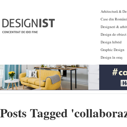
Arhitectură & Des
Case din Români
Designeri & arhi
Design de obiect
Design hibrid
Graphic Design
Design în oraș
Posts Tagged '
collabora