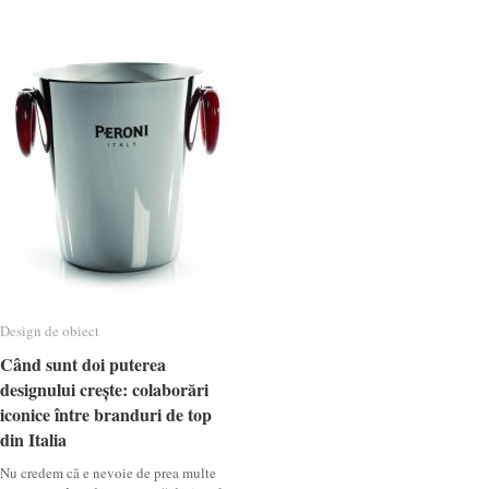
Design de obiect
Design de obiect
Când sunt doi puterea
Când sunt doi puterea
designului crește: colaborări
designului crește: colaborări
iconice între branduri de top
iconice între branduri de top
din Italia
din Italia
Nu credem că e nevoie de prea multe