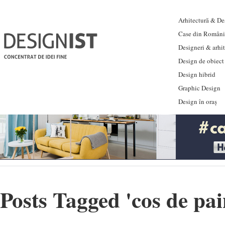
Arhitectură & Des
Case din Români
Designeri & arhi
Design de obiect
Design hibrid
Graphic Design
Design în oraș
Posts Tagged '
cos de pa