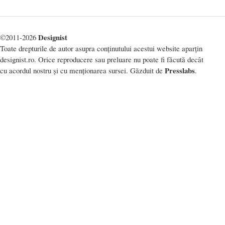
Designist
©2011-2026
Toate drepturile de autor asupra conținutului acestui website aparțin
designist.ro. Orice reproducere sau preluare nu poate fi făcută decât
Presslabs
cu acordul nostru și cu menționarea sursei. Găzduit de
.