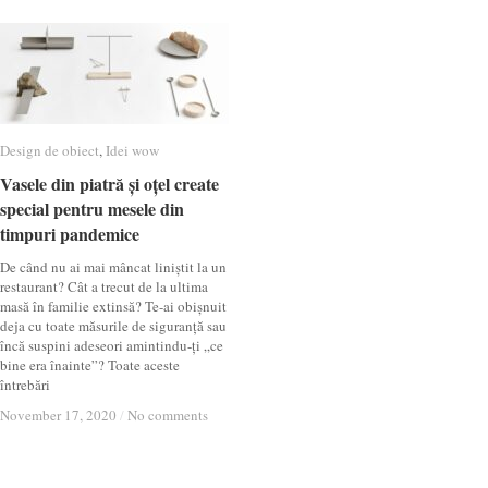
Design de obiect
Design de obiect
,
Idei wow
Idei wow
Vasele din piatră și oțel create
Vasele din piatră și oțel create
special pentru mesele din
special pentru mesele din
timpuri pandemice
timpuri pandemice
De când nu ai mai mâncat liniștit la un
restaurant? Cât a trecut de la ultima
masă în familie extinsă? Te-ai obișnuit
deja cu toate măsurile de siguranță sau
încă suspini adeseori amintindu-ți „ce
bine era înainte”? Toate aceste
întrebări
November 17, 2020
November 17, 2020
/
/
No comments
No comments