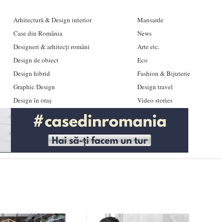
Arhitectură & Design interior
Mansarde
Case din România
News
Designeri & arhitecți români
Arte etc.
Design de obiect
Eco
Design hibrid
Fashion & Bijuterie
Graphic Design
Design travel
Design în oraș
Video stories