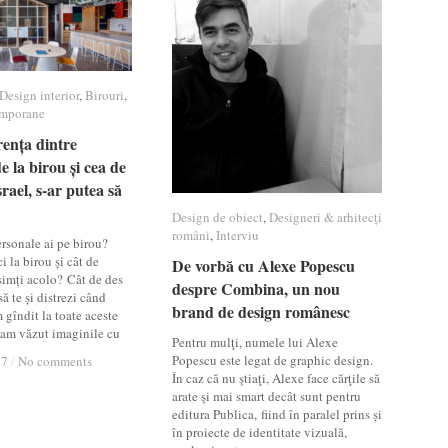
Design interior
Design interior
,
Birouri
Birouri
,
emporane
emporane
rența dintre
rența dintre
e la birou și cea de
e la birou și cea de
rael, s-ar putea să
rael, s-ar putea să
Design de obiect
Design de obiect
,
Designeri & arhitecți
Designeri & arhitecți
români
români
,
Interviu
Interviu
ersonale ai pe birou?
i la birou și cât de
De vorbă cu Alexe Popescu
De vorbă cu Alexe Popescu
 simți acolo? Cât de des
despre Combina, un nou
despre Combina, un nou
să te și distrezi când
brand de design românesc
brand de design românesc
 gîndit la toate aceste
 am văzut imaginile cu
Pentru mulţi, numele lui Alexe
Popescu este legat de graphic design.
17
17
/
/
No comments
No comments
În caz că nu ştiaţi, Alexe face cărţile să
arate şi mai smart decât sunt pentru
editura Publica, fiind în paralel prins și
în proiecte de identitate vizuală,