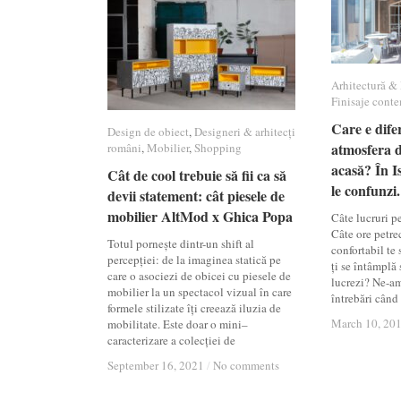
Arhitectură & 
Arhitectură & 
Finisaje cont
Finisaje cont
Care e dife
Care e dife
Design de obiect
Design de obiect
,
Designeri & arhitecți
Designeri & arhitecți
atmosfera d
atmosfera d
români
români
,
Mobilier
Mobilier
,
Shopping
Shopping
acasă? În Is
acasă? În Is
Cât de cool trebuie să fii ca să
Cât de cool trebuie să fii ca să
le confunzi.
le confunzi.
devii statement: cât piesele de
devii statement: cât piesele de
mobilier AltMod x Ghica Popa
mobilier AltMod x Ghica Popa
Câte lucruri p
Câte ore petrec
Totul pornește dintr-un shift al
confortabil te
percepției: de la imaginea statică pe
ți se întâmplă 
care o asociezi de obicei cu piesele de
lucrezi? Ne-am
mobilier la un spectacol vizual în care
întrebări când
formele stilizate îți creează iluzia de
March 10, 20
March 10, 20
mobilitate. Este doar o mini–
caracterizare a colecției de
September 16, 2021
September 16, 2021
/
/
No comments
No comments