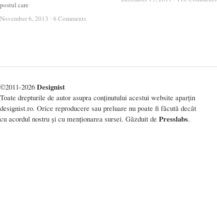
postul care
November 6, 2013
November 6, 2013
/
/
6 Comments
6 Comments
Designist
©2011-2026
Toate drepturile de autor asupra conținutului acestui website aparțin
designist.ro. Orice reproducere sau preluare nu poate fi făcută decât
Presslabs
cu acordul nostru și cu menționarea sursei. Găzduit de
.