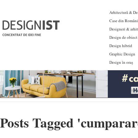
Arhitectură & Des
Case din Români
Designeri & arhi
Design de obiect
Design hibrid
Graphic Design
Design în oraș
Posts Tagged '
cumparare