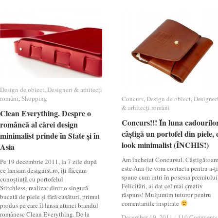
Design de obiect
Design de obiect
,
Designeri & arhitecți
Designeri & arhitecți
români
români
,
Shopping
Shopping
Concurs
Concurs
,
Design de obiect
Design de obiect
,
Designer
Designer
& arhitecți români
& arhitecți români
Clean Everything. Despre o
Clean Everything. Despre o
Concurs!!! În luna cadourilor
Concurs!!! În luna cadourilor
româncă al cărei design
româncă al cărei design
câștigă un portofel din piele, 
câștigă un portofel din piele, 
minimalist prinde în State și în
minimalist prinde în State și în
look minimalist (ÎNCHIS!)
look minimalist (ÎNCHIS!)
Asia
Asia
Am încheiat Concursul. Câștigătoar
Pe 19 decembrie 2011, la 7 zile după
este Ana (te vom contacta pentru a-ți
ce lansam designist.ro, îți făceam
spune cum intri în posesia premiului
cunoștință cu portofelul
Felicitări, ai dat cel mai creativ
Stitchless, realizat dintr-o singură
răspuns! Mulțumim tuturor pentru
bucată de piele și fără cusături, primul
comentariile inspirate
produs pe care îl lansa atunci brandul
românesc Clean Everything. De la
December 19, 2011
December 19, 2011
/
/
110 Comments
110 Comments