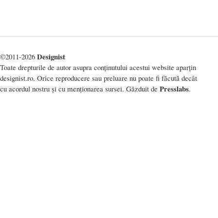
Designist
©2011-2026
Toate drepturile de autor asupra conținutului acestui website aparțin
designist.ro. Orice reproducere sau preluare nu poate fi făcută decât
Presslabs
cu acordul nostru și cu menționarea sursei. Găzduit de
.