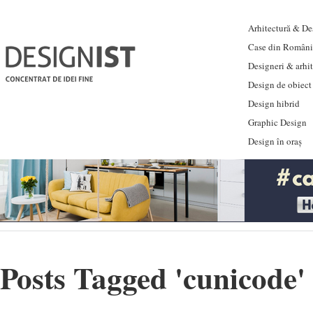
Arhitectură & Des
Case din Români
Designeri & arhi
Design de obiect
Design hibrid
Graphic Design
Design în oraș
Posts Tagged '
cunicode
'