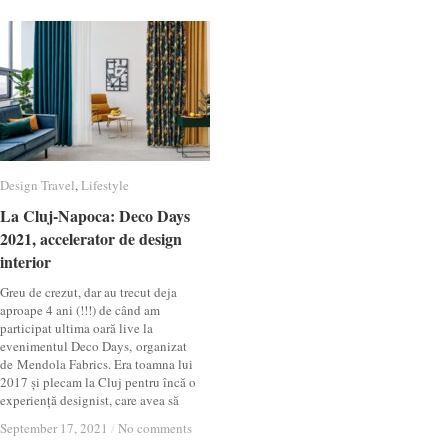
Design Travel
Design Travel
,
Lifestyle
Lifestyle
La Cluj-Napoca: Deco Days
La Cluj-Napoca: Deco Days
2021, accelerator de design
2021, accelerator de design
interior
interior
Greu de crezut, dar au trecut deja
aproape 4 ani (!!!) de când am
participat ultima oară live la
evenimentul Deco Days, organizat
de Mendola Fabrics. Era toamna lui
2017 și plecam la Cluj pentru încă o
experiență designist, care avea să
September 17, 2021
September 17, 2021
/
/
No comments
No comments