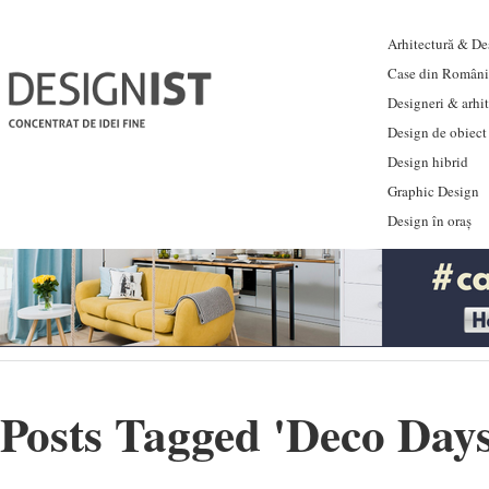
Arhitectură & Des
Case din Români
Designeri & arhi
Design de obiect
Design hibrid
Graphic Design
Design în oraș
Posts Tagged '
Deco Day