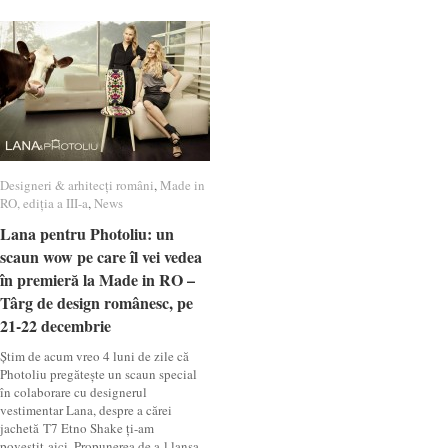
Designeri & arhitecți români
Designeri & arhitecți români
,
Made in
Made in
RO, ediția a III-a
RO, ediția a III-a
,
News
News
Lana pentru Photoliu: un
Lana pentru Photoliu: un
scaun wow pe care îl vei vedea
scaun wow pe care îl vei vedea
în premieră la Made in RO –
în premieră la Made in RO –
Târg de design românesc, pe
Târg de design românesc, pe
21-22 decembrie
21-22 decembrie
Știm de acum vreo 4 luni de zile că
Photoliu pregătește un scaun special
în colaborare cu designerul
vestimentar Lana, despre a cărei
jachetă T7 Etno Shake ți-am
povestit aici. Propunerea de a-l lansa