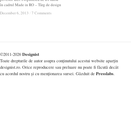
în cadrul Made in RO – Târg de design
December 6, 2013
December 6, 2013
/
/
7 Comments
7 Comments
Designist
©2011-2026
Toate drepturile de autor asupra conținutului acestui website aparțin
designist.ro. Orice reproducere sau preluare nu poate fi făcută decât
Presslabs
cu acordul nostru și cu menționarea sursei. Găzduit de
.