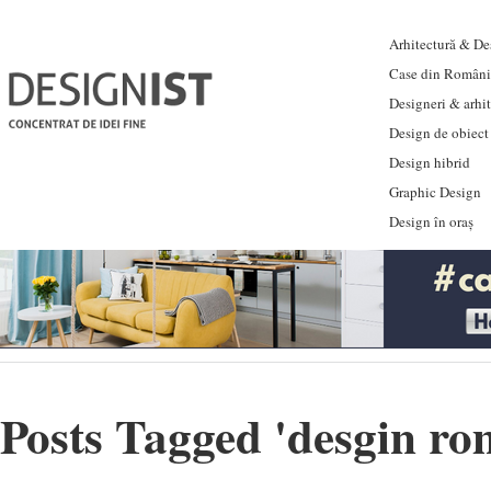
Arhitectură & Des
Case din Români
Designeri & arhi
Design de obiect
Design hibrid
Graphic Design
Design în oraș
Posts Tagged '
desgin ro