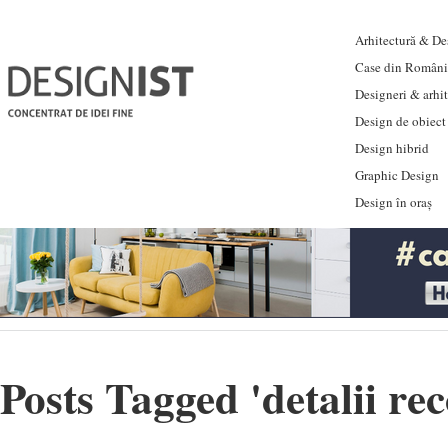
Arhitectură & Des
Case din Români
Designeri & arhi
Design de obiect
Design hibrid
Graphic Design
Design în oraș
Posts Tagged '
detalii re