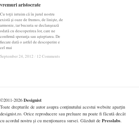
vremuri aristocrate
vremuri aristocrate
Cu toţii intuim că în jurul nostru
există şi oaze de frumos, de linişte, de
armonie, iar bucuria se declanşează
odată cu descoperirea lor, care ne
confirmă speranţa sau aşteptarea. De
fiecare dată o astfel de descoperire e
cel mai
September 24, 2012
September 24, 2012
/
/
12 Comments
12 Comments
Designist
©2011-2026
Toate drepturile de autor asupra conținutului acestui website aparțin
designist.ro. Orice reproducere sau preluare nu poate fi făcută decât
Presslabs
cu acordul nostru și cu menționarea sursei. Găzduit de
.