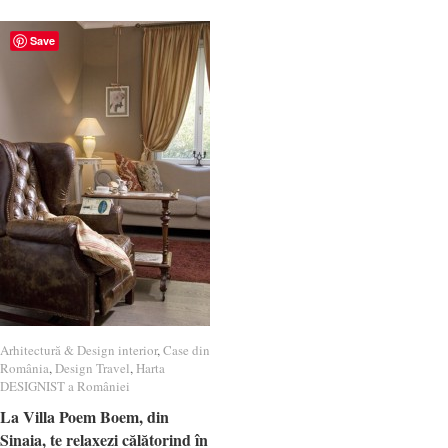
Save
Arhitectură & Design interior
Arhitectură & Design interior
,
Case din
Case din
România
România
,
Design Travel
Design Travel
,
Harta
Harta
DESIGNIST a României
DESIGNIST a României
La Villa Poem Boem, din
La Villa Poem Boem, din
Sinaia, te relaxezi călătorind în
Sinaia, te relaxezi călătorind în