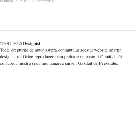
February 3, 2015
February 3, 2015
/
/
No comments
No comments
Designist
©2011-2026
Toate drepturile de autor asupra conținutului acestui website aparțin
designist.ro. Orice reproducere sau preluare nu poate fi făcută decât
Presslabs
cu acordul nostru și cu menționarea sursei. Găzduit de
.