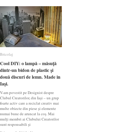
Bricolaj
Bricolaj
Cool DIY: o lampă – măsuță
Cool DIY: o lampă – măsuță
dintr-un bidon de plastic și
dintr-un bidon de plastic și
două discuri de lemn. Made in
două discuri de lemn. Made in
Iași.
Iași.
V-am povestit pe Designist despre
Clubul Creatorilor, din Iași – un grup
foarte activ care a reciclat creativ mai
multe obiecte din piese și elemente
numai bune de aruncat la coș. Mai
mulți membri ai Clubului Creatorilor
sunt responsabili și