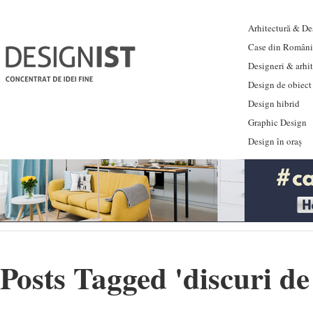
Arhitectură & Des
Case din Români
Designeri & arhi
Design de obiect
Design hibrid
Graphic Design
Design în oraș
Posts Tagged '
discuri d