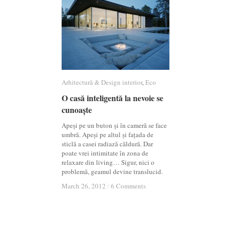
Arhitectură & Design interior
Arhitectură & Design interior
,
Eco
Eco
O casă inteligentă la nevoie se
O casă inteligentă la nevoie se
cunoaște
cunoaște
Apeși pe un buton și în cameră se face
umbră. Apeși pe altul și fațada de
sticlă a casei radiază căldură. Dar
poate vrei intimitate în zona de
relaxare din living… Sigur, nici o
problemă, geamul devine translucid.
March 26, 2012
March 26, 2012
/
/
6 Comments
6 Comments