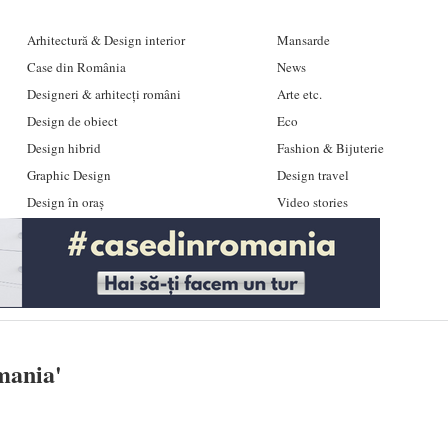
Arhitectură & Design interior
Mansarde
Case din România
News
Designeri & arhitecți români
Arte etc.
Design de obiect
Eco
Design hibrid
Fashion & Bijuterie
Graphic Design
Design travel
Design în oraș
Video stories
omania
'