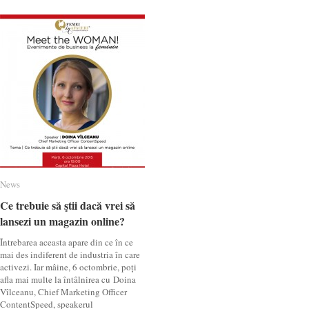
News
News
Ce trebuie să ştii dacă vrei să
Ce trebuie să ştii dacă vrei să
lansezi un magazin online?
lansezi un magazin online?
Întrebarea aceasta apare din ce în ce
mai des indiferent de industria în care
activezi. Iar mâine, 6 octombrie, poți
afla mai multe la întâlnirea cu Doina
Vîlceanu, Chief Marketing Officer
ContentSpeed, speakerul