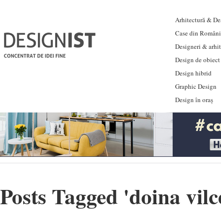
Arhitectură & Des
Case din Români
Designeri & arhi
Design de obiect
Design hibrid
Graphic Design
Design în oraș
Posts Tagged '
doina vil