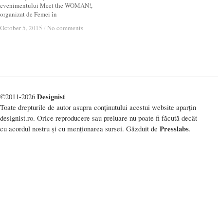
evenimentului Meet the WOMAN!,
organizat de Femei în
October 5, 2015
October 5, 2015
/
/
No comments
No comments
Designist
©2011-2026
Toate drepturile de autor asupra conținutului acestui website aparțin
designist.ro. Orice reproducere sau preluare nu poate fi făcută decât
Presslabs
cu acordul nostru și cu menționarea sursei. Găzduit de
.