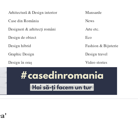
Arhitectură & Design interior
Mansarde
Case din România
News
Designeri & arhitecți români
Arte etc.
Design de obiect
Eco
Design hibrid
Fashion & Bijuterie
Graphic Design
Design travel
Design în oraș
Video stories
ea
'