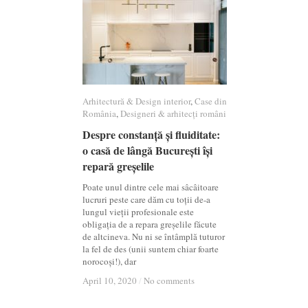
Arhitectură & Design interior
Arhitectură & Design interior
,
Case din
Case din
România
România
,
Designeri & arhitecți români
Designeri & arhitecți români
Despre constanță și fluiditate:
Despre constanță și fluiditate:
o casă de lângă București își
o casă de lângă București își
repară greșelile
repară greșelile
Poate unul dintre cele mai sâcâitoare
lucruri peste care dăm cu toții de-a
lungul vieții profesionale este
obligația de a repara greșelile făcute
de altcineva. Nu ni se întâmplă tuturor
la fel de des (unii suntem chiar foarte
norocoși!), dar
April 10, 2020
April 10, 2020
/
/
No comments
No comments