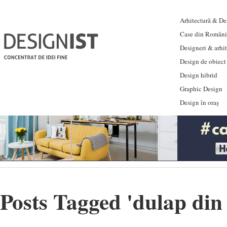
Arhitectură & Des
Case din Români
Designeri & arhi
Design de obiect
Design hibrid
Graphic Design
Design în oraș
Posts Tagged '
dulap din 