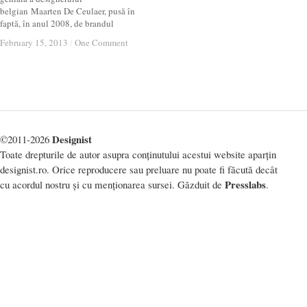
belgian Maarten De Ceulaer, pusă în
faptă, în anul 2008, de brandul
February 15, 2013
February 15, 2013
/
/
One Comment
One Comment
Designist
©2011-2026
Toate drepturile de autor asupra conținutului acestui website aparțin
designist.ro. Orice reproducere sau preluare nu poate fi făcută decât
Presslabs
cu acordul nostru și cu menționarea sursei. Găzduit de
.