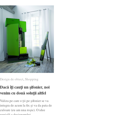
Design de obiect
Design de obiect
,
Shopping
Shopping
Dacă îți cauți un șifonier, noi
Dacă îți cauți un șifonier, noi
venim cu două soluții altfel
venim cu două soluții altfel
Valiza pe care o ții pe șifonier se va
integra de acum la fix și va da pata de
culoare (eu am una roșie). O idee
genială a designerului