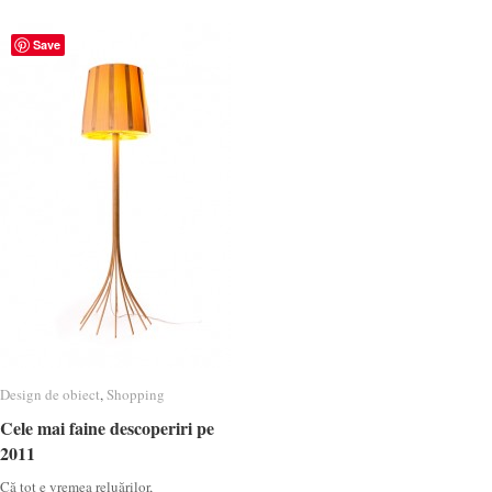
Save
Design de obiect
Design de obiect
,
Shopping
Shopping
Cele mai faine descoperiri pe
Cele mai faine descoperiri pe
2011
2011
Că tot e vremea reluărilor,