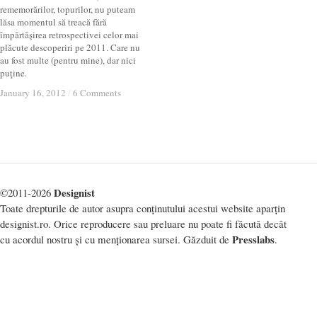
rememorărilor, topurilor, nu puteam
lăsa momentul să treacă fără
împărtăşirea retrospectivei celor mai
plăcute descoperiri pe 2011. Care nu
au fost multe (pentru mine), dar nici
puţine.
January 16, 2012
January 16, 2012
/
/
6 Comments
6 Comments
Designist
©2011-2026
Toate drepturile de autor asupra conținutului acestui website aparțin
designist.ro. Orice reproducere sau preluare nu poate fi făcută decât
Presslabs
cu acordul nostru și cu menționarea sursei. Găzduit de
.