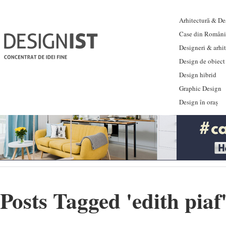
Arhitectură & Des
Case din Români
Designeri & arhi
Design de obiect
Design hibrid
Graphic Design
Design în oraș
Posts Tagged '
edith piaf